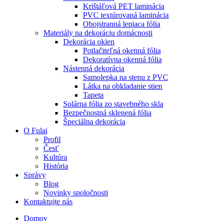
Krištáľová PET laminácia
PVC textúrovaná laminácia
Obojstranná lepiaca fólia
Materiály na dekoráciu domácnosti
Dekorácia okien
Potlačiteľná okenná fólia
Dekoratívna okenná fólia
Nástenná dekorácia
Samolepka na stenu z PVC
Látka na obkladanie stien
Tapeta
Solárna fólia zo stavebného skla
Bezpečnostná sklenená fólia
Špeciálna dekorácia
O Fulai
Profil
Česť
Kultúra
História
Správy
Blog
Novinky spoločnosti
Kontaktujte nás
Domov