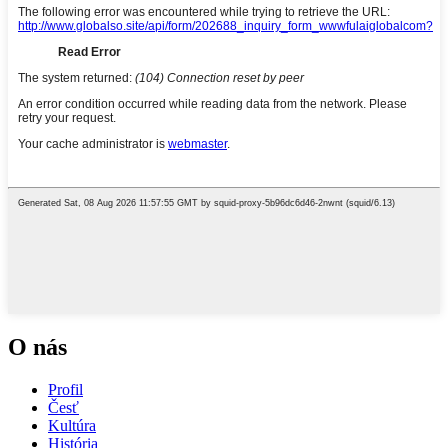
O nás
Profil
Česť
Kultúra
História