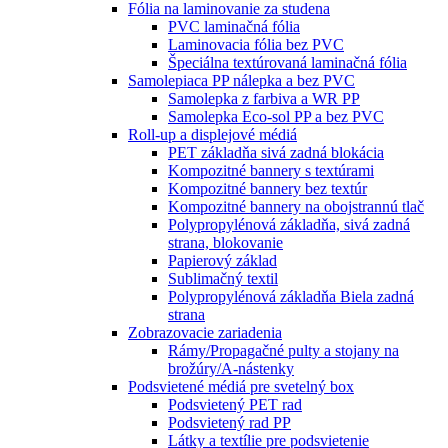
Fólia na laminovanie za studena
PVC laminačná fólia
Laminovacia fólia bez PVC
Špeciálna textúrovaná laminačná fólia
Samolepiaca PP nálepka a bez PVC
Samolepka z farbiva a WR PP
Samolepka Eco-sol PP a bez PVC
Roll-up a displejové médiá
PET základňa sivá zadná blokácia
Kompozitné bannery s textúrami
Kompozitné bannery bez textúr
Kompozitné bannery na obojstrannú tlač
Polypropylénová základňa, sivá zadná
strana, blokovanie
Papierový základ
Sublimačný textil
Polypropylénová základňa Biela zadná
strana
Zobrazovacie zariadenia
Rámy/Propagačné pulty a stojany na
brožúry/A-nástenky
Podsvietené médiá pre svetelný box
Podsvietený PET rad
Podsvietený rad PP
Látky a textílie pre podsvietenie