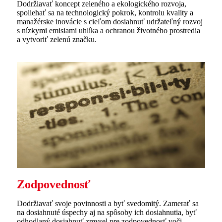
Dodržiavať koncept zeleného a ekologického rozvoja,
spoliehať sa na technologický pokrok, kontrolu kvality a
manažérske inovácie s cieľom dosiahnuť udržateľný rozvoj
s nízkymi emisiami uhlíka a ochranou životného prostredia
a vytvoriť zelenú značku.
Zodpovednosť
Dodržiavať svoje povinnosti a byť svedomitý. Zamerať sa
na dosiahnuté úspechy aj na spôsoby ich dosiahnutia, byť
odhodlaný dosiahnuť zmysel pre zodpovednosť voči