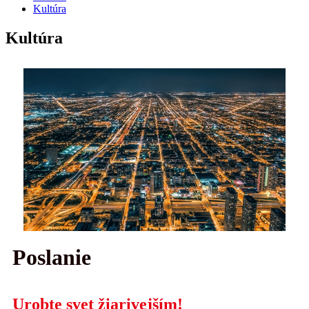
Kultúra
Kultúra
Poslanie
Urobte svet žiarivejším!