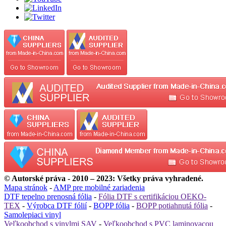
© Autorské práva - 2010 – 2023: Všetky práva vyhradené.
Mapa stránok
-
AMP pre mobilné zariadenia
DTF tepelno prenosná fólia
-
Fólia DTF s certifikáciou OEKO-
TEX
-
Výrobca DTF fólií
-
BOPP fólia
-
BOPP potiahnutá fólia
-
Samolepiaci vinyl
Veľkoobchod s vinylmi SAV
-
Veľkoobchod s PVC laminovacou