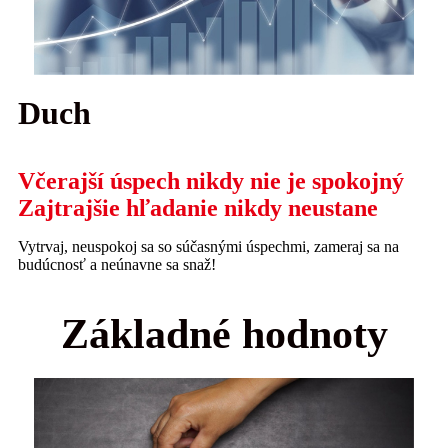
Duch
Včerajší úspech nikdy nie je spokojný
Zajtrajšie hľadanie nikdy neustane
Vytrvaj, neuspokoj sa so súčasnými úspechmi, zameraj sa na
budúcnosť a neúnavne sa snaž!
Základné hodnoty