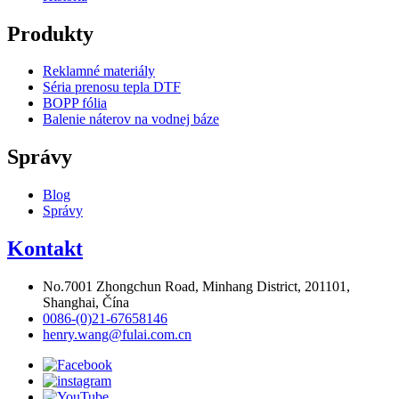
Produkty
Reklamné materiály
Séria prenosu tepla DTF
BOPP fólia
Balenie náterov na vodnej báze
Správy
Blog
Správy
Kontakt
No.7001 Zhongchun Road, Minhang District, 201101,
Shanghai, Čína
0086-(0)21-67658146
henry.wang@fulai.com.cn