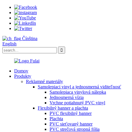
Čínština
English
Domov
Produkty
Reklamné materiály
Samolepiaci vinyl a jednosmerná viditeľnosť
Samolepiaca vinylová nálepka
Jednosmerná vízia
Vrchne potiahnutý PVC vinyl
Flexibilný banner a plachta
PVC flexibilný banner
Plachta
PVC sieťovaný banner
PVC strečová stropná fólia