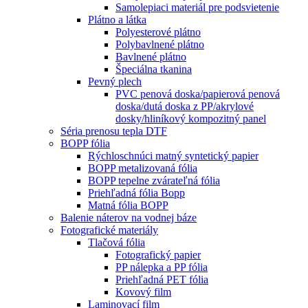
Samolepiaci materiál pre podsvietenie
Plátno a látka
Polyesterové plátno
Polybavlnené plátno
Bavlnené plátno
Špeciálna tkanina
Pevný plech
PVC penová doska/papierová penová
doska/dutá doska z PP/akrylové
dosky/hliníkový kompozitný panel
Séria prenosu tepla DTF
BOPP fólia
Rýchloschnúci matný syntetický papier
BOPP metalizovaná fólia
BOPP tepelne zvárateľná fólia
Priehľadná fólia Bopp
Matná fólia BOPP
Balenie náterov na vodnej báze
Fotografické materiály
Tlačová fólia
Fotografický papier
PP nálepka a PP fólia
Priehľadná PET fólia
Kovový film
Laminovací film