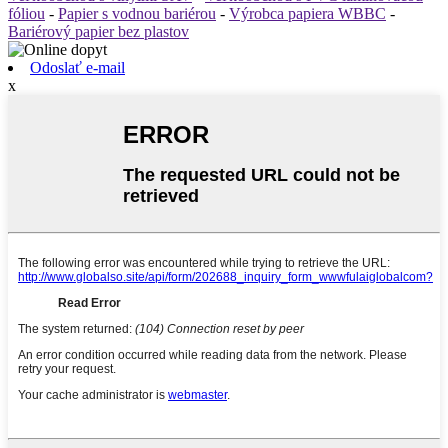
fóliou
-
Papier s vodnou bariérou
-
Výrobca papiera WBBC
-
Bariérový papier bez plastov
Odoslať e-mail
x