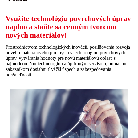
Využite technológiu povrchových úprav
naplno a staňte sa cenným tvorcom
nových materiálov!
Prostredníctvom technologických inovácií, posilňovania rozvoja
nového materiálového priemyslu s technológiou povrchových
úprav, vytvárania hodnoty pre novú materiálovú oblasť s
najmodernejšou technológiou a úprimným servisom, pomáhania
zákazníkom dosiahnuť väčší úspech a zabezpečovania
udržateľnosti.