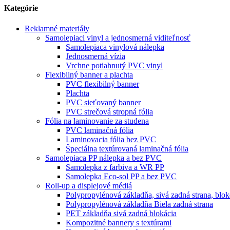
Kategórie
Reklamné materiály
Samolepiaci vinyl a jednosmerná viditeľnosť
Samolepiaca vinylová nálepka
Jednosmerná vízia
Vrchne potiahnutý PVC vinyl
Flexibilný banner a plachta
PVC flexibilný banner
Plachta
PVC sieťovaný banner
PVC strečová stropná fólia
Fólia na laminovanie za studena
PVC laminačná fólia
Laminovacia fólia bez PVC
Špeciálna textúrovaná laminačná fólia
Samolepiaca PP nálepka a bez PVC
Samolepka z farbiva a WR PP
Samolepka Eco-sol PP a bez PVC
Roll-up a displejové médiá
Polypropylénová základňa, sivá zadná strana, blo
Polypropylénová základňa Biela zadná strana
PET základňa sivá zadná blokácia
Kompozitné bannery s textúrami