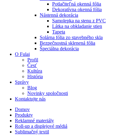
Potlačiteľná okenná fólia
Dekoratívna okenná fólia
Nástenná dekorácia
Samolepka na stenu z PVC
Látka na obkladanie stien
Tapeta
Solárna fólia zo stavebného skla
Bezpečnostná sklenená fólia
Špeciálna dekorácia
O Fulai
Profil
Česť
Kultúra
História
Správy
Blog
Novinky spoločnosti
Kontaktujte nás
Domov
Produkty
Reklamné materiály
Roll-up a displejové médiá
Sublimačný textil