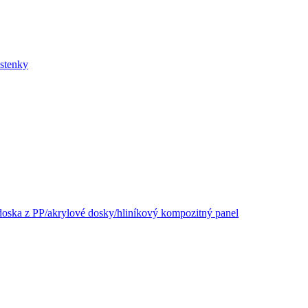
ástenky
oska z PP/akrylové dosky/hliníkový kompozitný panel