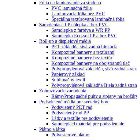
Fólia na laminovanie za studena
PVC laminačná fólia
Laminovacia fólia bez PVC
Špeciálna textúrovaná laminačná fólia
Samolepiaca PP nálepka a bez PVC
Samolepka z farbiva a WR PP
Samolepka Eco-sol PP a bez PVC
Roll-up a displejové médiá
PET základňa sivá zadná blokácia
Kompozitné bannery s textúrami
Kompozitné bannery bez textúr
Kompozitné bannery na obojstrannú tlač
Polypropylénová základňa, sivá zadná stran
Papierový základ
Sublimačný textil
Polypropylénová základňa Biela zadná stra
Zobrazovacie zariadenia
Rámy/Propagačné pulty a stojany na brožúr
Podsvietené médiá pre svetelný box
Podsvietený PET rad
Podsvietený rad PP
Látky a textílie pre podsvietenie
Samolepiaci materiál pre podsvietenie
Plátno a látka
Polyesterové plátno