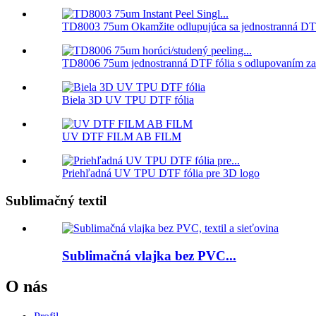
TD8003 75um Okamžite odlupujúca sa jednostranná DTF
TD8006 75um jednostranná DTF fólia s odlupovaním za 
Biela 3D UV TPU DTF fólia
UV DTF FILM AB FILM
Priehľadná UV TPU DTF fólia pre 3D logo
Sublimačný textil
Sublimačná vlajka bez PVC...
O nás