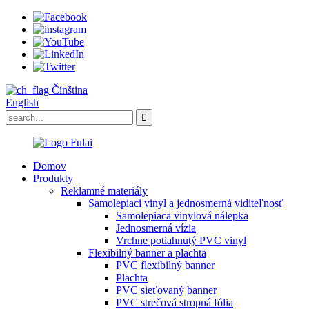
Čínština
English
Domov
Produkty
Reklamné materiály
Samolepiaci vinyl a jednosmerná viditeľnosť
Samolepiaca vinylová nálepka
Jednosmerná vízia
Vrchne potiahnutý PVC vinyl
Flexibilný banner a plachta
PVC flexibilný banner
Plachta
PVC sieťovaný banner
PVC strečová stropná fólia