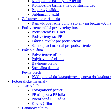
Kompozitné bannery bez textúr
Kompozitné bannery na obojstrannú tlač
Papierový základ
Sublimačný textil
Zobrazovacie zariadenia
Rámy/Propagačné pulty a stojany na brožúry/A-n
Podsvietené médiá pre svetelný box
Podsvietený PET rad
Podsvietený rad PP
Látky a textílie pre podsvietenie
Samolepiaci materiál pre podsvietenie
Plátno a látka
Polyesterové plátno
Polybavlnené plátno
Bavlnené plátno
Špeciálna tkanina
Pevný plech
PVC penová doska/papierová penová doska/dutá d
Fotografické materiály
Tlačová fólia
Fotografický papier
PP nálepka a PP fólia
Priehľadná PET fólia
Kovový film
Laminovací film