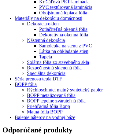
Krištáľová PET laminácia
PVC textúrovaná laminácia
Obojstranná lepiaca fólia
Materiály na dekoráciu domácnosti
Dekorácia okien
Potlačiteľná okenná fólia
Dekoratívna okenná fólia
Nástenná dekorácia
Samolepka na stenu z PVC
Látka na obkladanie stien
Tapeta
Solárna fólia zo stavebného skla
Bezpečnostná sklenená fólia
Špeciálna dekorácia
Séria prenosu tepla DTF
BOPP fólia
Rýchloschnúci matný syntetický papier
BOPP metalizovaná fólia
BOPP tepelne zvárateľná fólia
Priehľadná fólia Bopp
Matná fólia BOPP
Balenie náterov na vodnej báze
Odporúčané produkty