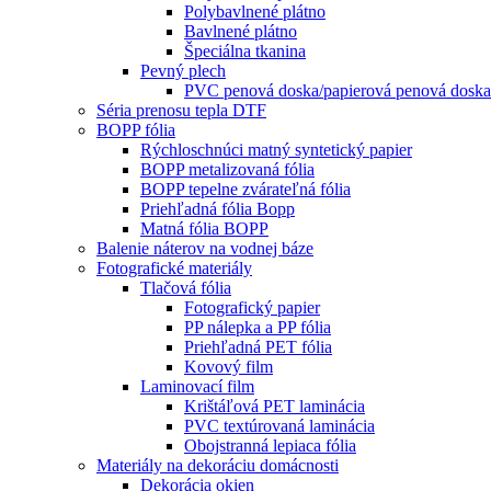
Polybavlnené plátno
Bavlnené plátno
Špeciálna tkanina
Pevný plech
PVC penová doska/papierová penová doska/
Séria prenosu tepla DTF
BOPP fólia
Rýchloschnúci matný syntetický papier
BOPP metalizovaná fólia
BOPP tepelne zvárateľná fólia
Priehľadná fólia Bopp
Matná fólia BOPP
Balenie náterov na vodnej báze
Fotografické materiály
Tlačová fólia
Fotografický papier
PP nálepka a PP fólia
Priehľadná PET fólia
Kovový film
Laminovací film
Krištáľová PET laminácia
PVC textúrovaná laminácia
Obojstranná lepiaca fólia
Materiály na dekoráciu domácnosti
Dekorácia okien