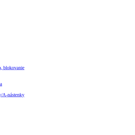
a, blokovanie
na
y/A-nástenky