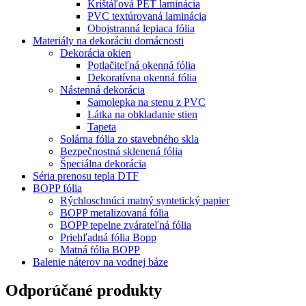
Krištáľová PET laminácia
PVC textúrovaná laminácia
Obojstranná lepiaca fólia
Materiály na dekoráciu domácnosti
Dekorácia okien
Potlačiteľná okenná fólia
Dekoratívna okenná fólia
Nástenná dekorácia
Samolepka na stenu z PVC
Látka na obkladanie stien
Tapeta
Solárna fólia zo stavebného skla
Bezpečnostná sklenená fólia
Špeciálna dekorácia
Séria prenosu tepla DTF
BOPP fólia
Rýchloschnúci matný syntetický papier
BOPP metalizovaná fólia
BOPP tepelne zvárateľná fólia
Priehľadná fólia Bopp
Matná fólia BOPP
Balenie náterov na vodnej báze
Odporúčané produkty