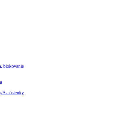
a, blokovanie
na
y/A-nástenky