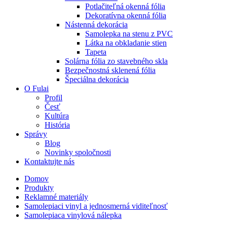
Potlačiteľná okenná fólia
Dekoratívna okenná fólia
Nástenná dekorácia
Samolepka na stenu z PVC
Látka na obkladanie stien
Tapeta
Solárna fólia zo stavebného skla
Bezpečnostná sklenená fólia
Špeciálna dekorácia
O Fulai
Profil
Česť
Kultúra
História
Správy
Blog
Novinky spoločnosti
Kontaktujte nás
Domov
Produkty
Reklamné materiály
Samolepiaci vinyl a jednosmerná viditeľnosť
Samolepiaca vinylová nálepka