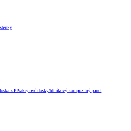
ástenky
oska z PP/akrylové dosky/hliníkový kompozitný panel