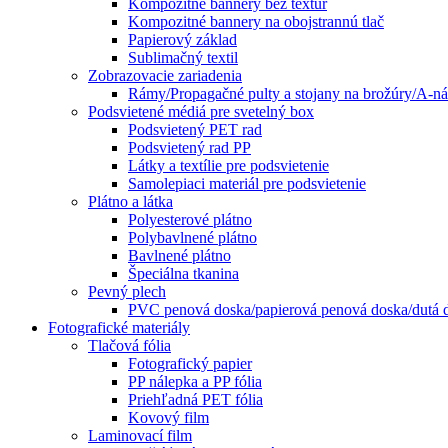
Kompozitné bannery bez textúr
Kompozitné bannery na obojstrannú tlač
Papierový základ
Sublimačný textil
Zobrazovacie zariadenia
Rámy/Propagačné pulty a stojany na brožúry/A-n
Podsvietené médiá pre svetelný box
Podsvietený PET rad
Podsvietený rad PP
Látky a textílie pre podsvietenie
Samolepiaci materiál pre podsvietenie
Plátno a látka
Polyesterové plátno
Polybavlnené plátno
Bavlnené plátno
Špeciálna tkanina
Pevný plech
PVC penová doska/papierová penová doska/dutá d
Fotografické materiály
Tlačová fólia
Fotografický papier
PP nálepka a PP fólia
Priehľadná PET fólia
Kovový film
Laminovací film