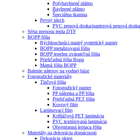
Polybavlnené plátno
Bavlnené plátno
Špeciálna tkanina
Pevný plech
PVC penová doska/papierová penová doska/
Séria prenosu tepla DTF
BOPP fólia
Rýchloschnúci matný syntetický papier
BOPP metalizovaná fólia
BOPP tepelne zvárateľná fólia
Priehľadná fólia Bopp
Matná fólia BOPP
Balenie náterov na vodnej báze
Fotografické materiály
Tlačová fólia
Fotografický papier
PP nálepka a PP fólia
Priehľadná PET fólia
Kovový film
Laminovací film
Krištáľová PET laminácia
PVC textúrovaná laminácia
Obojstranná lepiaca fólia
Materiály na dekoráciu domácnosti
Dekorácia okien