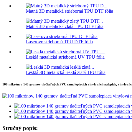
Matná 3D metalická strieborná TPU DTF fólia
Matná 3D metalická zlatá TPU DTF fólia
Laserovo strieborná TPU DTF fólia
Lesklá metalická strieborná UV TPU fólia
Lesklá 3D metalická lesklá zlatá TPU fólia
100 mikrónov 140 gramov tlačiteľných PVC samolepiacich vinylových nálepiek, vinylových
Stručný popis: