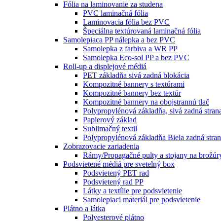
Fólia na laminovanie za studena
PVC laminačná fólia
Laminovacia fólia bez PVC
Špeciálna textúrovaná laminačná fólia
Samolepiaca PP nálepka a bez PVC
Samolepka z farbiva a WR PP
Samolepka Eco-sol PP a bez PVC
Roll-up a displejové médiá
PET základňa sivá zadná blokácia
Kompozitné bannery s textúrami
Kompozitné bannery bez textúr
Kompozitné bannery na obojstrannú tlač
Polypropylénová základňa, sivá zadná stran
Papierový základ
Sublimačný textil
Polypropylénová základňa Biela zadná stra
Zobrazovacie zariadenia
Rámy/Propagačné pulty a stojany na brožúr
Podsvietené médiá pre svetelný box
Podsvietený PET rad
Podsvietený rad PP
Látky a textílie pre podsvietenie
Samolepiaci materiál pre podsvietenie
Plátno a látka
Polyesterové plátno