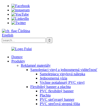
Čínština
English
Domov
Produkty
Reklamné materiály
Samolepiaci vinyl a jednosmerná viditeľnosť
Samolepiaca vinylová nálepka
Jednosmerná vízia
Vrchne potiahnutý PVC vinyl
Flexibilný banner a plachta
PVC flexibilný banner
Plachta
PVC sieťovaný banner
PVC strečová stropná fólia