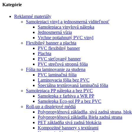
Kategórie
Reklamné materiály
Samolepiaci vinyl a jednosmerná viditeľnosť
Samolepiaca vinylová nálepka
Jednosmerná vízia
Vrchne potiahnutý PVC vinyl
Flexibilný banner a plachta
PVC flexibilný banner
Plachta
PVC sieťovaný banner
PVC strečová stropná fólia
Fólia na laminovanie za studena
PVC laminačná fólia
Laminovacia fólia bez PVC
Špeciálna textúrovaná laminačná fólia
Samolepiaca PP nálepka a bez PVC
Samolepka z farbiva a WR PP
Samolepka Eco-sol PP a bez PVC
Roll-up a displejové médiá
Polypropylénová základňa, sivá zadná strana, blo
Polypropylénová základňa Biela zadná strana
PET základňa sivá zadná blokácia
Kompozitné bannery s textúrami